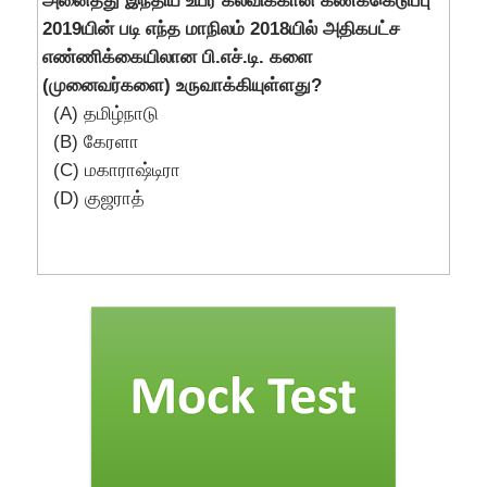
அனைத்து இந்திய உயர் கல்விக்கான கணக்கெடுப்பு
2019யின் படி எந்த மாநிலம் 2018யில் அதிகபட்ச
எண்ணிக்கையிலான பி.எச்.டி. களை
(முனைவர்களை) உருவாக்கியுள்ளது?
(A) தமிழ்நாடு
(B) கேரளா
(C) மகாராஷ்டிரா
(D) குஜராத்