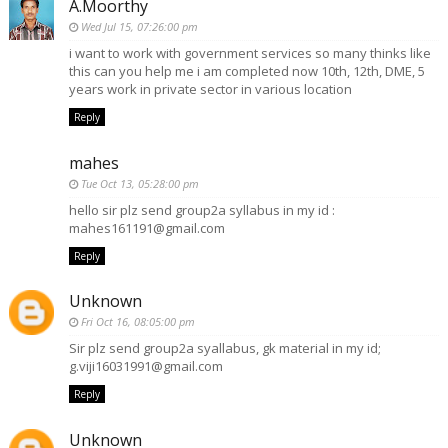
A.Moorthy
Wed Jul 15, 07:26:00 pm
i want to work with government services so many thinks like
this can you help me i am completed now 10th, 12th, DME, 5
years work in private sector in various location
Reply
mahes
Tue Oct 13, 05:28:00 pm
hello sir plz send group2a syllabus in my id :
mahes161191@gmail.com
Reply
Unknown
Fri Oct 16, 08:05:00 pm
Sir plz send group2a syallabus, gk material in my id;
g.viji16031991@gmail.com
Reply
Unknown