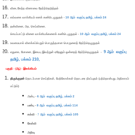
விடைகேற்ற வினாவை தேர்ந்தெடுத்தல்
எவ்வகை வாக்கியம் எனக் கண்டெழுதுதல் -
10
ஆம் வகுப்பு தமிழ்,
பக்கம் 24
தன்வினை, பிற, செய்வினை.
செயப்பாட்டு வினை வாக்கியங்களைக் கண்டெழுதுதல் -
10
ஆம் வகுப்பு தமிழ்,
பக்கம் 24
உவமையால் விளக்கப்பெறும் பொருத்தமான பொருளைத் தேர்ந்தெழுதுதல்
9
ஆம் வகுப்பு
எதுகை, மோனை, இயைபு இவற்றுள் ஏதேனும் ஒன்றைத் தேர்ந்தெழுதுதல்
-
தமிழ்,
பக்கம் 210,
பகுதி - (ஆ) -
இலக்கியம்
திருக்குறள்
தொடர்பான செய்திகள், மேற்கோள்கள் தொடரை நிரப்புதல் (பத்தொன்பது அதிகாரம்
மட்டும்)
அன்பு -
6 ஆம் வகுப்பு தமிழ், பக்கம் 2
பண்பு -
8
ஆம் வகுப்பு தமிழ்,
பக்கம் 114
கல்வி
-
7
ஆம் வகுப்பு தமிழ்,
பக்கம் 105
கேள்வி
அறிவு