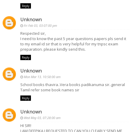
Reply
Unknown
Fri Feb 03, 03:07:00 pm
Respected sir,
I need to know the past 5 year questions papers pls send it
to my email id sir that is very helpful for my tnpsc exam
preparation. please kindly send this.
Reply
Unknown
Mon Mar 13, 10:58:00 am
School books thavira..Vera books padikanuma sir..general
Tamil refer some book names sir
Reply
Unknown
Wed May 03, 07:28:00 am
HI SIR!
I AM DEEPIKA,I REQUESTED TO CAN YOU CLEARLY SEND ME