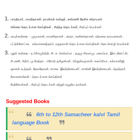
பாரதியார், பாரதிதாசன், நாமக்கல் கவிஞர், கவிமணி தேசிக விநாயகம்
பிள்ளை தொடர்பான செய்திகள் , சிறந்த தொடர்கள்,
சிறப்புப் பெயர்கள்
மரபுக்கவிதை - முடியரசன், வாணிதாசன் , சுரதா, கண்ணதாசன், உடுமலை நாரயனகவி ,
பட்டுக்கோட்டை கல்யாணசுந்தரம், மருதகாகி
தொடர்பான செய்திகள் அடைமொழி
பெயர்கள்.
புதுக் கவிதை - ந.பிச்சமுர்த்தி, சி. சு. செல்லப்பா , தருமு சிவராமு, பசுவய்யா, இரா.மீனாட்கி,
சி
.மணி, சிற்பி, மு.மேத்தா, ஈரோடு தமிழன்பன், அப்துல்ரகுமான், கலாப்ரியா, கல்யாண்ஜி,
ஞா
னக் கூத்தன், தேவதேவன், சாலை இளந்திரையன்', சாலினி இளந்திரையன், ஆலந்தார்
மோகன
ரங்கன் -
தொடர்பான செய்திகள்
மேற்கோள்கள் , சிறப்புப் தொடர்கள் மற்றும்
எழுதிய நால்கள்.
Suggested Books
6th to 12th Samacheer kalvi Tamil
language Book