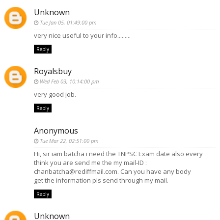
Unknown
Tue Jan 05, 01:49:00 pm
very nice useful to your info.........
Reply
Royalsbuy
Wed Feb 03, 10:14:00 pm
very good job.
Reply
Anonymous
Tue Mar 22, 02:51:00 pm
Hi, sir iam batcha i need the TNPSC Exam date also every
think you are send me the my mail-ID :
chanbatcha@rediffmail.com. Can you have any body
get the information pls send through my mail.
Reply
Unknown