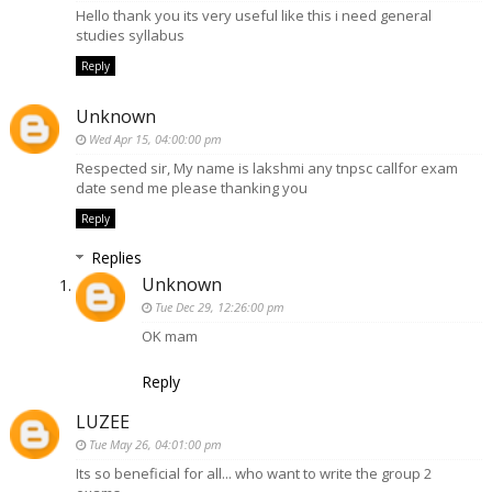
Hello thank you its very useful like this i need general
studies syllabus
Reply
Unknown
Wed Apr 15, 04:00:00 pm
Respected sir, My name is lakshmi any tnpsc callfor exam
date send me please thanking you
Reply
Replies
Unknown
Tue Dec 29, 12:26:00 pm
OK mam
Reply
LUZEE
Tue May 26, 04:01:00 pm
Its so beneficial for all... who want to write the group 2