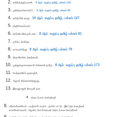
கலிங்கத்துப்பரணி
-
9
ஆம் வகுப்பு தமிழ்,
பக்கம் 100
முத்தொள்ளாயிரம்,
-
9
ஆம் வகுப்பு தமிழ்,
பக்கம் 98
10
ஆம் வகுப்பு தமிழ்,
பக்கம் 127
தமிழ்விடு தாது
-
நந்திக்கலம்பகம்,
8
ஆம் வகுப்பு தமிழ்
பக்கம் 81
விக்கிரமசோழன் உலா,
-
முக்கூடற்பள்ளு,
8
ஆம் வகுப்பு தமிழ்
பக்கம் 79
காவடிச்சிந்து
-
திருபவேங்கடத்தந்தாதி,
8
ஆம் வகுப்பு தமிழ்
பக்கம் 173
முத்துக்குமாரசுவாமி பிள்ளைத் தமிழ்,
-
பெத்தலகேம் குறவஞ்சி,
அழகர் கில்லைவிடுதூது,
இராஜராஜன் சோழன் உலா
தொடர்பான செய்திகள்
மனோன்மணியம் - பாஞ்சாலி சபதம் - குயில் பாட்டு - இரட்டுற மொழிதல்
காளமேகப்புலவர் -அழகிய சொக்கநாதர் தொடர்பான செய்திகள்