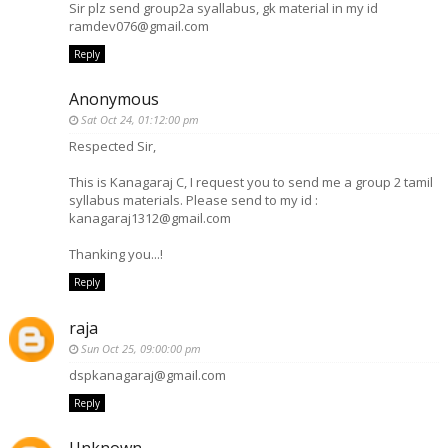
Sir plz send group2a syallabus, gk material in my id
ramdev076@gmail.com
Reply
Anonymous
Sat Oct 24, 01:12:00 pm
Respected Sir,
This is Kanagaraj C, I request you to send me a group 2 tamil
syllabus materials. Please send to my id :
kanagaraj1312@gmail.com
Thanking you...!
Reply
raja
Sun Oct 25, 09:00:00 pm
dspkanagaraj@gmail.com
Reply