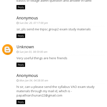
basics of village admn question and answer in tamil
Reply
Anonymous
Sun Dec 20, 07:17:00 pm
sir, pls send me tnpsc group2 exam study materials
Reply
Unknown
Sun Jan 03, 08:59:00 am
Very useful things are here friends
Reply
Anonymous
Mon Jan 04, 04:58:00 am
hi sir, can u please send the syllabus VAO exam study
materials through my mail id, which is -
papathiarchunan22@gmail.com
Reply