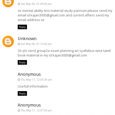
Sat May 06, 01:09:00 pm
sir mental ability test material study pannum please send my
email id kajan3005@gmail.com and current affiers send my
email address sir
Reply
Unknown
Sat May 06, 01:13:00 pm
Sir plz send group2a exam planning an syallabus wise tamil
book material in my id kajan3005@gmail.com
Reply
Anonymous
Thu May 11, 12:05:00 pm
Usefull information
Reply
Anonymous
Thu May 11, 12:07:00 pm