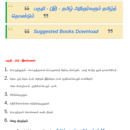
பகுதி - (இ) - தமிழ் அறிஞர்களும் தமிழ்த்
தொண்டும்
Suggested Books Download
பகுதி - (அ) - இலக்கணம்
பொருத்துதல் - பொருத்தமான பொருளைத் தேர்வு செய்தல்; புகழ் பெற்ற நூல் நாலாசிரியர்.
தொடரும் தொடர்பும் அறிதல் இத்தொடரால் குறிக்கப்பெறும் சான்றோர்
அடைமொழியால் குறிக்கப்பெரும் நால்.
பிரித்தெழுதுக
எதிர்ச்சொல்லை எடுத்தெழுதுதல்
பொருந்தாச் சொல்லைக் கண்டறிதல்
பிழை திருத்தம்