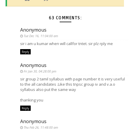
63 COMMENTS:
Anonymous
Tue Dec 16, 11:04:00 am
sir i am u kumar when will callfor tntet. sir plz rply me
Reply
Anonymous
Fri Jan 30, 04:28:00 pm
sir group 2 tamil syllabus with page number it is very useful
to the all candidates .Like this tnpsc group iv and v.a.o
syllabus also put the same way
thanking you
Reply
Anonymous
Thu Feb 26, 11:48:00 am