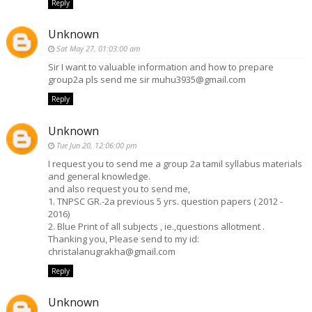
Reply
Unknown
Sat May 27, 01:03:00 am
Sir I want to valuable information and how to prepare
group2a pls send me sir muhu3935@gmail.com
Reply
Unknown
Tue Jun 20, 12:06:00 pm
I request you to send me a group 2a tamil syllabus materials
and general knowledge.
and also request you to send me,
1. TNPSC GR.-2a previous 5 yrs. question papers ( 2012 -
2016)
2. Blue Print of all subjects , ie.,questions allotment .
Thanking you, Please send to my id:
christalanugrakha@gmail.com
Reply
Unknown