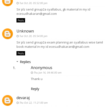
Tue Oct 20, 05:52:00 pm
Sir plz send group2a syallabus, gk material in my id
ecesudhakaran@gmail.com
Reply
Unknown
Tue Oct 20, 05:54:00 pm
Sir plz send group2a exam planning an syallabus wise tamil
book material in my id ecesudhakaran@gmail.com
Reply
Replies
Anonymous
Thu Jun 16, 04:46:00 am
Thank u
Reply
devaraj
Thu Oct 22, 11:21:00 am