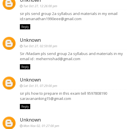
Unknown
Tue Oct 27, 12:26:00 pm
sir pls send group 2a syllabus and materials in my email
id:ramanathan1990eee@gmail.com
Reply
Unknown
Tue Oct 27, 02:59:00 pm
Sir /Madam pls send group 2a syllabus and materials in my
email id : mehernishad@gmail.com
Reply
Unknown
Sat Oct 31, 07:29:00 pm
sir pls how to prepare in this exam tell 9597808190
saravananking15@gmail.com
Reply
Unknown
Mon Nov 02, 01:27:00 pm