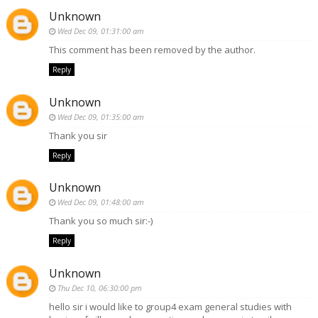
Unknown
Wed Dec 09, 01:31:00 am
This comment has been removed by the author.
Reply
Unknown
Wed Dec 09, 01:35:00 am
Thank you sir
Reply
Unknown
Wed Dec 09, 01:48:00 am
Thank you so much sir:-)
Reply
Unknown
Thu Dec 10, 06:30:00 pm
hello sir i would like to group4 exam general studies with