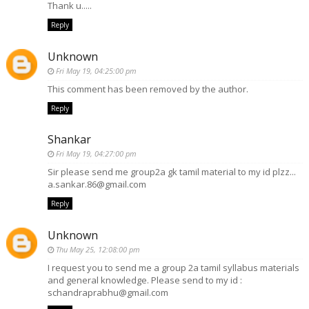
Thank u.....
Reply
Unknown
Fri May 19, 04:25:00 pm
This comment has been removed by the author.
Reply
Shankar
Fri May 19, 04:27:00 pm
Sir please send me group2a gk tamil material to my id plzz...
a.sankar.86@gmail.com
Reply
Unknown
Thu May 25, 12:08:00 pm
I request you to send me a group 2a tamil syllabus materials
and general knowledge. Please send to my id :
schandraprabhu@gmail.com