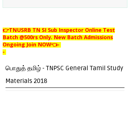
👉TNUSRB TN SI Sub Inspector Online Test
Batch @500rs Only. New Batch Admissions
Ongoing Join NOW👈
-
-
பொதுத் தமிழ் - TNPSC General Tamil Study
Materials 2018