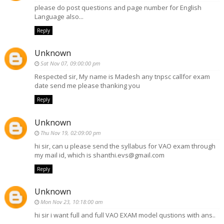
please do post questions and page number for English
Language also...
Reply
Unknown
Sat Nov 07, 09:00:00 pm
Respected sir, My name is Madesh any tnpsc callfor exam
date send me please thanking you
Reply
Unknown
Thu Nov 19, 02:09:00 pm
hi sir, can u please send the syllabus for VAO exam through
my mail id, which is shanthi.evs@gmail.com
Reply
Unknown
Mon Nov 23, 10:18:00 am
hi sir i want full and full VAO EXAM model qustions with ans..