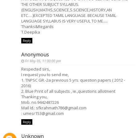
THE OTHER SUBJUCT SYLLABUS.
(ENGLISH,MATHS,SCIENCE,S.SCIENCE,HISTORY,AN
ETC.....)EXCEPTED TAMIL LANGUAGE. BECAUSE TAMIL
LANGUAGE SYLLABUS IS VERY USEFUL TO ME.....
Thanks&Regards
T.Deepika
Reply
Anonymous
Fri May 05, 11:00:00 pm
Respected sirs,
I request you to send me,
1. TNPSC GR.-2a previous 5 yrs. question papers ( 2012 -
2016)
2. Blue Print of all subjects , ie.,questions allotment
Thanking you,
Mob. no.9442487226
Mail Id.: sfkrahmath786@gmail.com
: umesr153@gmail.com
Reply
Unknown