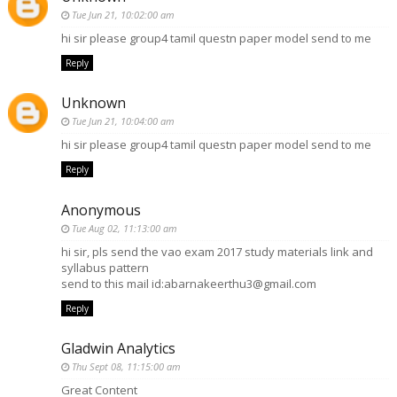
Tue Jun 21, 10:02:00 am
hi sir please group4 tamil questn paper model send to me
Reply
Unknown
Tue Jun 21, 10:04:00 am
hi sir please group4 tamil questn paper model send to me
Reply
Anonymous
Tue Aug 02, 11:13:00 am
hi sir, pls send the vao exam 2017 study materials link and
syllabus pattern
send to this mail id:abarnakeerthu3@gmail.com
Reply
Gladwin Analytics
Thu Sept 08, 11:15:00 am
Great Content