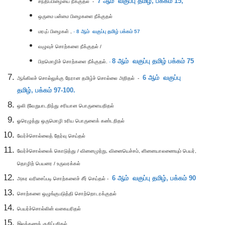
7
ஆம் வகுப்பு தமிழ்,
பக்கம் 15,
சந்திப்பிழையை நீக்குதல்
-
ஒருமை பன்மை பிழைகளை நீக்குதல்
மரபுப் பிழைகள் ,
-
8
ஆம் வகுப்பு தமிழ்
பக்கம் 57
வழுவுச் சொற்களை நீக்குதல் /
8
ஆம் வகுப்பு தமிழ்
பக்கம் 75
பிறமொழிச் சொற்களை நீக்குதல்.
-
6
ஆம் வகுப்பு
ஆங்கிலச் சொல்லுக்கு நேரான தமிழ்ச் சொல்லை அறிதல்
-
தமிழ்,
பக்கம் 97-100.
ஒலி (வேறுபாடறிந்து சரியான பொருளையறிதல்
ஓரெழுத்து ஒருமொழி உரிய பொருளைக் கண்டறிதல்
வேர்ச்சொல்லைத் தேர்வு செய்தல்
வேர்ச்சொல்லைக் கொடுத்து / வினனமுற்று, வினையெச்சம், ளினனயாலணையும் பெயர்,
தொழிற் பெயனர / உருவரக்கல்
6
ஆம் வகுப்பு தமிழ்,
பக்கம் 90
அகர வரிசைப்படி சொற்களைச் சீர் செய்தல்
-
சொற்களை ஒழுங்குபடுத்தி சொற்றொடரக்குதல்
பெயர்ச்சொல்லின் வகையரிதல்
இலக்கணக் குறிப்பறிதல்