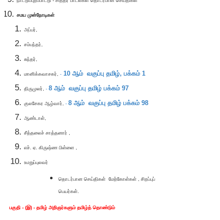
நாட்டுப்புறப்பாட்டு - சித்தர் பாடல்கள் தொடர்பான செய்திகள்
சமய முன்நோடிகள்
அப்பர்,
சம்பந்தர்,
சுந்தர்,
10
ஆம் வகுப்பு தமிழ்,
பக்கம் 1
மானிக்கவாசகர்,
-
8
ஆம் வகுப்பு தமிழ்
பக்கம் 97
திருமுலர்,
-
8
ஆம் வகுப்பு தமிழ்
பக்கம் 98
குலசேகர ஆழ்வார்,
-
ஆண்டாள்,
சீத்தலைச் சாத்தனார் ,
எச். ஏ. கிருஷ்ண பிள்ளை ,
உமறுப்புலவர்
தொடர்பான செய்திகள்
மேற்கோள்கள் , சிறப்புப்
பெயர்கள்.
பகுதி - (இ) - தமிழ் அறிஞர்களும் தமிழ்த் தொண்டும்