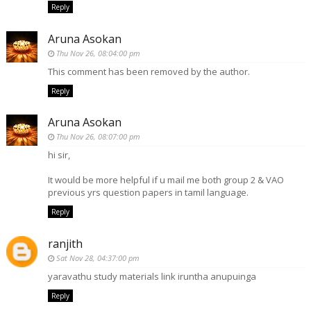
Reply
Aruna Asokan
Thu Nov 26, 08:04:00 pm
This comment has been removed by the author.
Reply
Aruna Asokan
Thu Nov 26, 08:07:00 pm
hi sir,
It would be more helpful if u mail me both group 2 & VAO
previous yrs question papers in tamil language.
Reply
ranjith
Sat Nov 28, 04:37:00 pm
yaravathu study materials link iruntha anupuinga
Reply