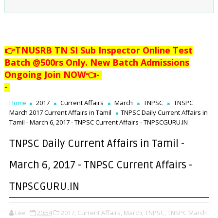
👉TNUSRB TN SI Sub Inspector Online Test
Batch @500rs Only. New Batch Admissions
Ongoing Join NOW👈
-
-
Home
2017
Current Affairs
March
TNPSC
TNSPC
March 2017 Current Affairs in Tamil
TNPSC Daily Current Affairs in
Tamil - March 6, 2017 - TNPSC Current Affairs - TNPSCGURU.IN
TNPSC Daily Current Affairs in Tamil -
March 6, 2017 - TNPSC Current Affairs -
TNPSCGURU.IN
Lee
20:54
2017,
Current Affairs,
March,
TNPSC,
TNSPC March