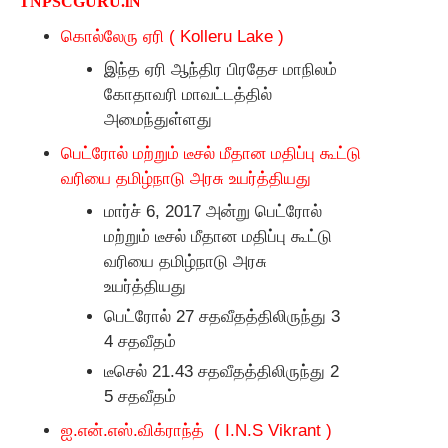
TNPSCGURU.iN
கொல்லேரு ஏரி
( Kolleru Lake )
இந்த ஏரி ஆந்திர பிரதேச மாநிலம்
கோதாவரி மாவட்டத்தில்
அமைந்துள்ளது
பெட்ரோல் மற்றும் டீசல் மீதான மதிப்பு கூட்டு
வரியை தமிழ்நாடு அரசு உயர்த்தியது
மார்ச்
6, 2017
அன்று பெட்ரோல்
மற்றும் டீசல் மீதான மதிப்பு கூட்டு
வரியை தமிழ்நாடு அரசு
உயர்த்தியது
பெட்ரோல்
27
சதவீதத்திலிருந்து
3
4
சதவீதம்
டீசெல்
21.43
சதவீதத்திலிருந்து
2
5
சதவீதம்
ஐ.என்.எஸ்.விக்ராந்த்
( I.N.S Vikrant )