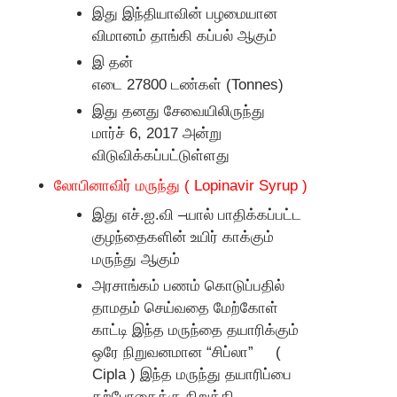
இது இந்தியாவின் பழமையான
விமானம் தாங்கி கப்பல் ஆகும்
இ தன்
எடை
27800
டண்கள்
(Tonnes)
இது தனது சேவையிலிருந்து
மார்ச்
6, 2017
அன்று
விடுவிக்கப்பட்டுள்ளது
லோபினாவிர் மருந்து
( Lopinavir Syrup )
இது எச்.ஐ.வி –யால் பாதிக்கப்பட்ட
குழந்தைகளின் உயிர் காக்கும்
மருந்து ஆகும்
அரசாங்கம் பணம் கொடுப்பதில்
தாமதம் செய்வதை மேற்கோள்
காட்டி இந்த மருந்தை தயாரிக்கும்
ஒரே நிறுவனமான “சிப்லா”
(
Cipla )
இந்த மருந்து தயாரிப்பை
தற்போதைக்கு நிறுத்தி