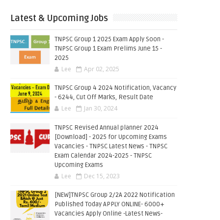
Latest & Upcoming Jobs
TNPSC Group 1 2025 Exam Apply Soon -
TNPSC Group 1 Exam Prelims June 15 -
2025
Lee
Apr 02, 2025
TNPSC Group 4 2024 Notification, Vacancy
- 6244, Cut Off Marks, Result Date
Lee
Jan 30, 2024
TNPSC Revised Annual planner 2024
[Download] - 2025 for Upcoming Exams
Vacancies - TNPSC Latest News - TNPSC
Exam Calendar 2024-2025 - TNPSC
Upcoming Exams
Lee
Dec 15, 2023
[NEW]TNPSC Group 2/2A 2022 Notification
Published Today APPLY ONLINE- 6000+
Vacancies Apply Online -Latest News-