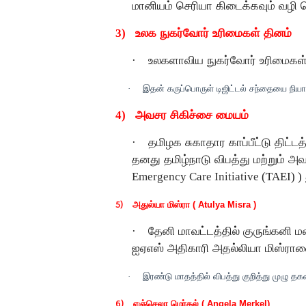
மானியம் செரியா கிடைக்கவும் வழி ச
3)
உலக நுகர்வோர் உரிமைகள் தினம்
·
உலகளாவிய நுகர்வோர் உரிமைகள் 
·
இதன் கருப்பொருள் டிஜிட்டல் சந்தையை நிய
4)
அவசர சிகிச்சை மையம்
·
தமிழக சுகாதார காப்பீட்டு திட்
தனது தமிழ்நாடு விபத்து மற்றும் அவ
Emergency Care Initiative
(
TAEI)
)
5)
அதுல்யா மிஸ்ரா ( Atulya Misra )
·
தேனி மாவட்டத்தில் குருங்கனி
ஐஏஎஸ் அதிகாரி அதல்லியா மிஸ்ராவ
·
இரண்டு மாதத்தில் விபத்து குறித்து முழு தக
6)
ஏஞ்செலா மெர்கல் ( Angela Merkel)