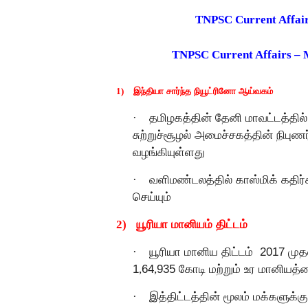
TNPSC Current Affai
TNPSC Current Affairs –
1)
இந்தியா சார்ந்த நியூட்ரினோ ஆய்வகம்
·
தமிழகத்தின் தேனி மாவட்டத்தி
சுற்றுச்சூழல் அமைச்சகத்தின் நிபுணர் 
வழங்கியுள்ளது
·
வளிமண்டலத்தில் காஸ்மிக் கதிர
செய்யும்
2)
யூரியா மானியம் திட்டம்
·
யூரியா மானிய திட்டம்
2017 முத
1
,
64
,
935 கோடி மற்றும் உர மானியத்
·
இத்திட்டத்தின் மூலம் மக்களுக்