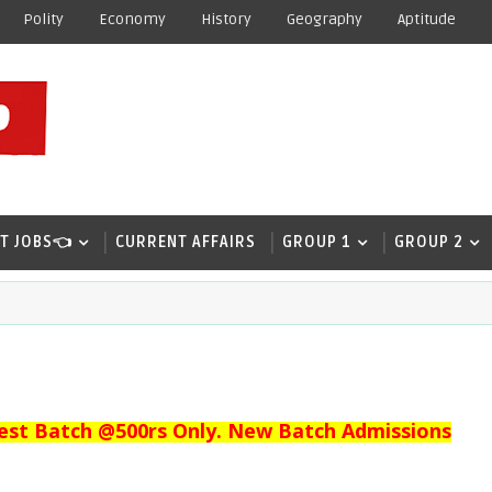
Polity
Economy
History
Geography
Aptitude
T JOBS👈
CURRENT AFFAIRS
GROUP 1
GROUP 2
est Batch @500rs Only. New Batch Admissions