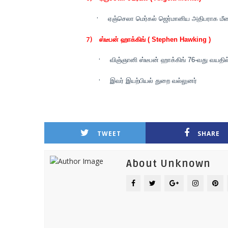
·
ஏஞ்செலா மெர்கல் ஜெர்மானிய அதிபராக மீண்ட
7)
ஸ்டீபன் ஹாக்கிங் ( Stephen Hawking )
·
விஞ்ஞானி ஸ்டீபன் ஹாக்கிங் 76-வது வயதி
·
இவர் இயற்பியல் துறை வல்லுனர்
TWEET
SHARE
About Unknown