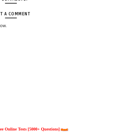
T A COMMENT
low.
 Online Tests [5000+ Questions]