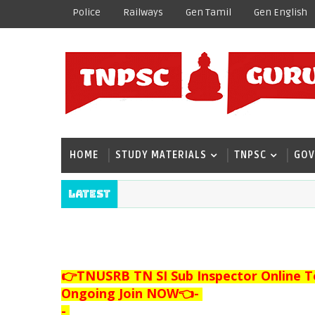
Police
Railways
Gen Tamil
Gen English
HOME
STUDY MATERIALS
TNPSC
GOV
Latest
👉TNUSRB TN SI Sub Inspector Online T
Ongoing Join NOW👈
-
-