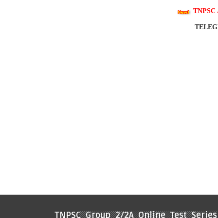
TNPSC 
TELE
TNPSC Group 2/2A Online Test Series