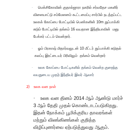
·
மெக்சிகோவின் குதால்ஜாரா நகரில் சர்வதேச மகளிர்
விளையாட்டு சம்மேளனம் கூட்டமைப்பு சார்பில் நடத்தப்பட்ட
உலகக் கோப்பை போட்டியில் பெண்களின்
10m
துப்பாக்கி
சுடும் போட்டியில் தங்கம்
16
வயதான இந்தியாவின்
மனு
பேக்கர் பட்டம் வென்றார்.
·
ஓம் பிரகாஷ் மிதார்வலுடன் 10 மீட்டர் துப்பாக்கி சுடுதல்
கலப்பு இரட்டையர் பிரிவிலும்
தங்கம் வென்றார்
·
உலக கோப்பை போட்டிகளில் தங்கம் வென்ற குறைந்த
வயதுடைய முதற் இந்தியர் இவர் ஆவார்
2)
உலக வன நாள்
·
உலக வன தினம் 2014 ஆம் ஆண்டு மார்ச்
3 ஆம் தேதி முதல் கொண்டாடப்படுகிறது.
இதன் நோக்கம் பூமிக்குரிய தாவரங்கள்
மற்றும் விலங்கினங்கள் குறித்த
விழிப்புணர்வை ஏற்படுத்துவது ஆகும்.