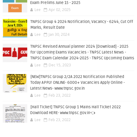
Exam Prelims June 15 - 2025
Lee
Apr 02, 2025
TNPSC Group 4 2024 Notification, Vacancy - 6244, Cut Off
Marks, Result Date
Lee
Jan 30, 2024
TNPSC Revised Annual planner 2024 [Download] - 2025
for Upcoming Exams Vacancies - TNPSC Latest News -
TNPSC Exam Calendar 2024-2025 - TNPSC Upcoming Exams
Lee
Dec 15, 2023
[NEW]TNPSC Group 2/2A 2022 Notification Published
Today APPLY ONLINE- 6000+ Vacancies Apply Online -
Latest News- www.tnpsc.gov.in
Lee
Feb 23, 2022
[Hall Ticket] TNPSC Group 1 Mains Hall Ticket 2022
Download HERE- www.tnpsc.gov.in👈
Lee
Feb 23, 2022