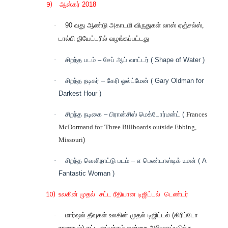
9)
ஆஸ்கர் 2018
·
90 வது ஆண்டு அகாடமி விருதுகள் லாஸ் ஏஞ்சல்ஸ்
,
டால்பி தியேட்டரில் வழங்கப்பட்டது
·
சிறந்த படம் – சேப் ஆப் வாட்டர் ( Shape of Water )
·
சிறந்த நடிகர் – கேரி ஓல்ட்மேன் ( Gary Oldman for
Darkest Hour )
·
சிறந்த நடிகை – பிரான்சிஸ் மெக்டோர்மன்ட் (
Frances
McDormand for 'Three Billboards outside Ebbing,
Missouri
)
·
சிறந்த வெளிநாட்டு படம் – எ பெண்டாஸ்டிக் உமன் ( A
Fantastic Woman )
10)
உலகின் முதல் சட்ட ரீதியான டிஜிட்டல் டெண்டர்
·
மார்ஷல் தீவுகள் உலகின் முதல் டிஜிட்டல் (கிரிப்டோ
நாணயம்) சட்ட ஒப்பந்தம் ஒன்றை அறிமுகப்படுத்த