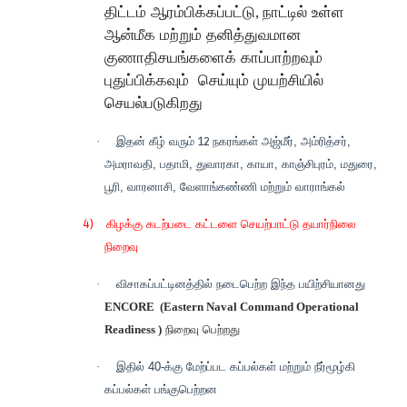
திட்டம் ஆரம்பிக்கப்பட்டு
,
நாட்டில் உள்ள
ஆன்மீக மற்றும் தனித்துவமான
குணாதிசயங்களைக் காப்பாற்றவும்
புதுப்பிக்கவும்
செய்யும் முயற்சியில்
செயல்படுகிறது
·
இதன் கீழ் வரும்
12
நகரங்கள் அஜ்மீர், அம்ரித்சர்,
அமராவதி, பதாமி, துவாரகா, காயா, காஞ்சிபுரம், மதுரை,
பூரி, வாரனாசி, வேளாங்கண்ணி மற்றும் வாராங்கல்
4)
கிழக்கு கடற்படை கட்டளை செயற்பாட்டு தயார்நிலை
நிறைவு
·
விசாகப்பட்டினத்தில் நடைபெற்ற இந்த பயிற்சியானது
ENCORE (Eastern Naval Command Operational
Readiness )
நிறைவு பெற்றது
·
இதில் 40-க்கு மேற்ப்பட கப்பல்கள் மற்றும் நீர்மூழ்கி
கப்பல்கள் பங்குபெற்றன