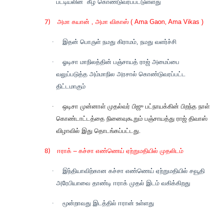
பட்டியலின்
கீழ் கொண்டுவரப்பட்டுள்ளது
7)
அமா கயான் , அமா விகாஸ் ( Ama Gaon, Ama Vikas )
·
இதன் பொருள் நமது கிராமம், நமது வளர்ச்சி
·
ஓடிசா மாநிலத்தின் பஞ்சாயத் ராஜ் அமைப்பை
வலுப்படுத்த அம்மாநில அரசால் கொண்டுவரப்பட்ட
திட்டமாகும்
·
ஒடிசா முன்னாள் முதல்வர் பிஜு பட்நாயக்கின் பிறந்த நாள்
கொண்டாட்டத்தை நினைவுகூறும் பஞ்சாயத்து ராஜ் திவாஸ்
விழாவில் இது தொடங்கப்பட்டது.
8)
ஈராக் – கச்சா எண்ணெய் ஏற்றுமதியில் முதலிடம்
·
இந்தியாவிற்கான கச்சா எண்ணெய் ஏற்றுமதியில் சவூதி
அரேபியாவை தாண்டி ஈராக் முதல் இடம் வகிக்கிறது
·
மூன்றாவது இடத்தில் ஈரான் உள்ளது