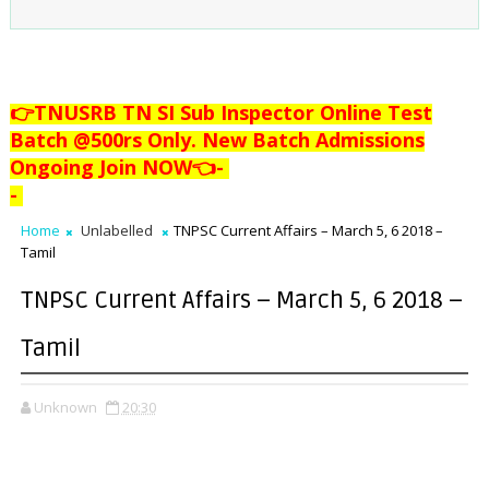
👉TNUSRB TN SI Sub Inspector Online Test
Batch @500rs Only. New Batch Admissions
Ongoing Join NOW👈
-
-
Home
Unlabelled
TNPSC Current Affairs – March 5, 6 2018 –
Tamil
TNPSC Current Affairs – March 5, 6 2018 –
Tamil
Unknown
20:30