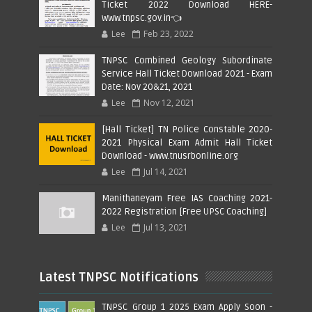
Ticket 2022 Download HERE-
www.tnpsc.gov.in👈
Lee
Feb 23, 2022
TNPSC Combined Geology Subordinate
Service Hall Ticket Download 2021 - Exam
Date: Nov 20&21, 2021
Lee
Nov 12, 2021
[Hall Ticket] TN Police Constable 2020-
2021 Physical Exam Admit Hall Ticket
Download - www.tnusrbonline.org
Lee
Jul 14, 2021
Manithaneyam Free IAS Coaching 2021-
2022 Registration [Free UPSC Coaching]
Lee
Jul 13, 2021
Latest TNPSC Notifications
TNPSC Group 1 2025 Exam Apply Soon -